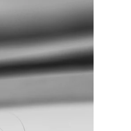
muselière pour que le chien aime la porter.
Cependant, on entend moins parler de
l'après. Une fois l'habituation réussie,
comment s'assurer que votre chien continue
d'aimer porter sa muselière sur la durée ?