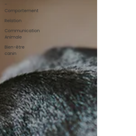
-
Comportement
Relation
Communication
Animale
Bien-être
canin