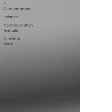
-
Comportement
Relation
Communication
Animale
Bien-être
canin